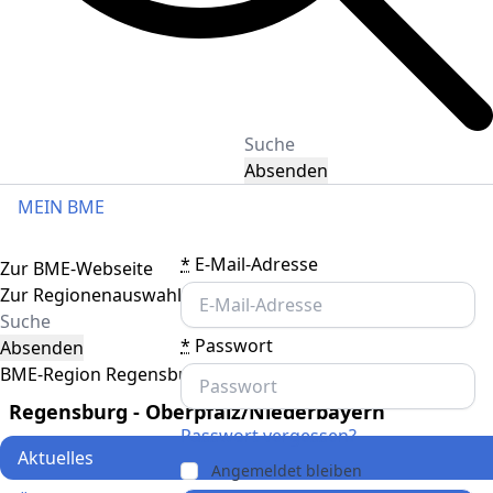
Absenden
MEIN BME
Toggle navigation
*
E-Mail-Adresse
Zur BME-Webseite
Zur Regionenauswahl
*
Passwort
Absenden
BME-Region Regensburg - Oberpfalz/Niederbayern
Regensburg - Oberpfalz/Niederbayern
Passwort vergessen?
Aktuelles
Angemeldet bleiben