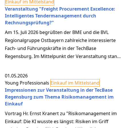
Einkauf im Mittelstand
Veranstaltung "Freight Procurement Excellence:
Intelligentes Tendermanagement durch
Rechnungsprüfung?"
Am 15. Juli 2026 begrüßten der BME und die BVL
Regionalgruppe Ostbayern zahlreiche interessierte
Fach- und Führungskräfte in der TechBase
Regensburg. Im Mittelpunkt der Veranstaltung stand
ein Thema, das angesichts steigender
Transportkosten und wachsender Anforderungen an
01.05.2026
Transparenz und Effizienz aktueller kaum sein könnte:
Young Professionals
Einkauf im Mittelstand
„Freight Procurement Excellence: Intelligentes
Impressionen zur Veranstaltung in der TecBase
Tendermanagement durch Rechnungsprüfung?“ Als
Regensburg zum Thema Risikomanagement im
Einkauf
Referent führte Harald Scherzer von der HDS
International Group die Teiln...
Vortrag Hr. Ernst Kranert zu "Risikomanagement im
Einkauf: Die KI wusste es längst: Risiken im Griff